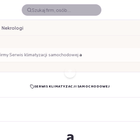
Nekrologi
Firmy
·
Serwis klimatyzacji samochodowej
·
a
SERWIS KLIMATYZACJI SAMOCHODOWEJ
a
a