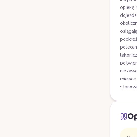
opiekę 
dojeźdz
okolicz
osiągaj
podkreśl
polecam
lakonic
potwier
niezawo
miejsce
stanowi
Op