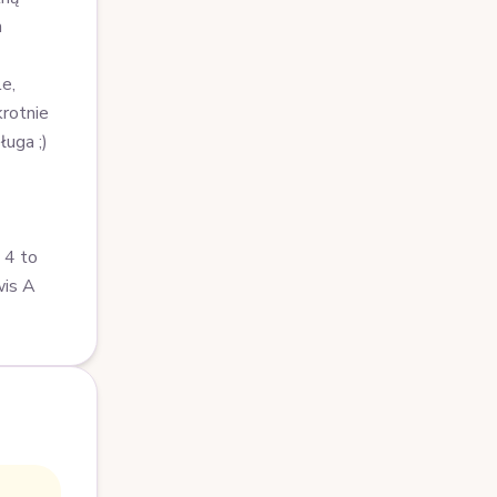
m
e,
krotnie
ługa ;)
 4 to
wis A