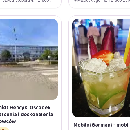
nisława Webera 4, 41-800
Piłsudskiego 48, 41-800 Zab
rze, Polska
Polska
idt Henryk. Ośrodek
ałcenia i doskonalenia
rowców
Mobilni Barmani - mobi