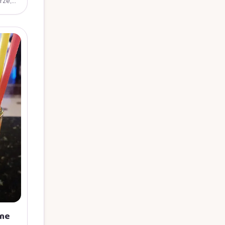
rze,
lne