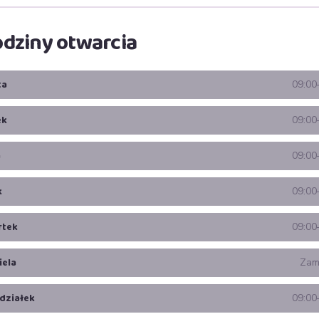
dziny otwarcia
ta
09:00
ek
09:00
a
09:00
k
09:00
rtek
09:00
iela
Zam
działek
09:00