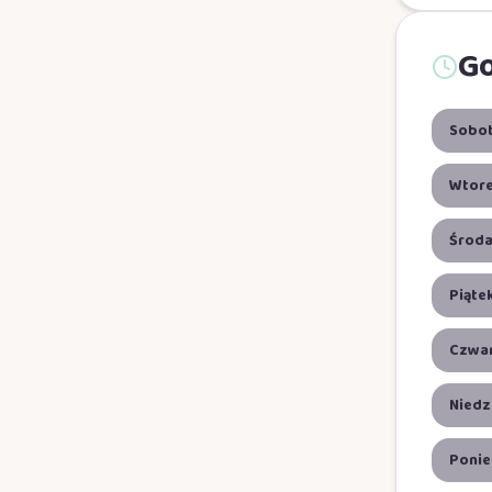
Go
Sobo
Wtor
Środ
Piąte
Czwa
Niedz
Ponie