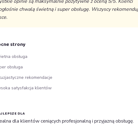
stkie opinie są maksymalnie pozytywne z oceną 5/5. Klienci
ogłośnie chwalą świetną i super obsługę. Wszyscy rekomenduj
sce.
cne strony
ietna obsługa
per obsługa
tuzjastyczne rekomendacje
soka satysfakcja klientów
JLEPSZE DLA
ealna dla klientów ceniących profesjonalną i przyjazną obsługę.