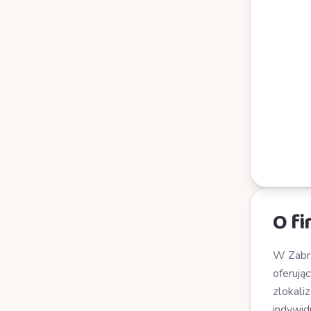
O fi
W Zabrz
oferują
zlokali
indywid