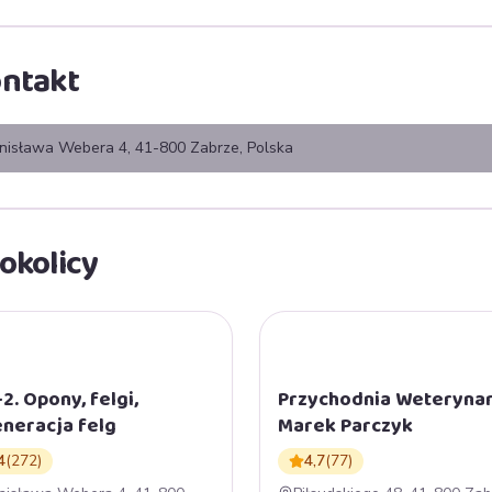
ntakt
nisława Webera 4, 41-800 Zabrze, Polska
okolicy
J
P
-2. Opony, felgi,
Przychodnia Weteryna
neracja felg
Marek Parczyk
4
(
272
)
4,7
(
77
)