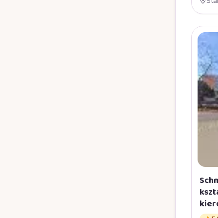
Sta
Zab
Schm
kszt
kie