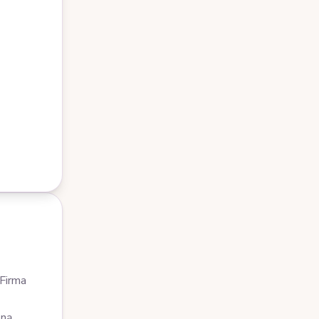
 Firma
lną